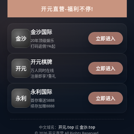
开元直营-福利不停!
金沙国际
金沙
立即进入
20年顶级娱乐
打码返佣1%起
开元棋牌
开元
立即进入
万人同时在线
注册即享7重礼
永利国际
永利
立即进入
首存壕送5888
续存加赠8888
中文域名：
开元.top
或
金沙.top
© 2026 开元直营 All Rights Reserved.